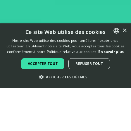
×
Ce site Web utilise des cookies
Notre site Web utilise des cookies pour améliorer l'expérience
utilisateur. En utilisant notre site Web, vous acceptez tous les cookies
ENGLISH
conformément à notre Politique relative aux cookies.
En savoir plus
FRENCH
ACCEPTER TOUT
REFUSER TOUT
DUTCH
AFFICHER LES DÉTAILS
PORTUGUESE
SPANISH
ITALIAN
Construisez les bases
GERMAN
solides de votre