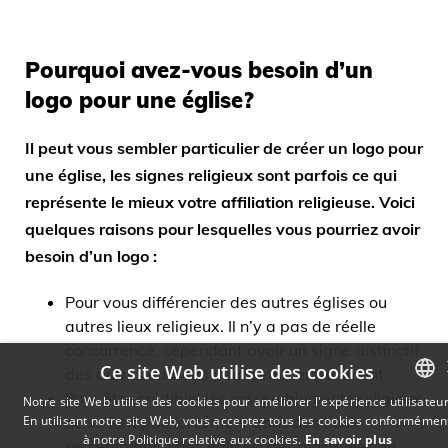
Pourquoi avez-vous besoin d’un
logo pour une église?
Il peut vous sembler particulier de créer un logo pour
une église, les signes religieux sont parfois ce qui
représente le mieux votre affiliation religieuse. Voici
quelques raisons pour lesquelles vous pourriez avoir
besoin d’un logo :
Pour vous différencier des autres églises ou
autres lieux religieux. Il n’y a pas de réelle
concurrence, cependant avoir un signe distinctif
Ce site Web utilise des cookies
des autres endroits peut sembler pertinent.
Pour être crédible, les rassemblements religieux
Notre site Web utilise des cookies pour améliorer l'expérience utilisateur
En utilisant notre site Web, vous acceptez tous les cookies conformémen
ne se font pas forcément dans des lieux
ENGLISH
à notre Politique relative aux cookies.
En savoir plus
ressemblant à des églises, des mosquées ou