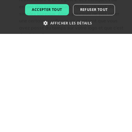
FRENCH
encore des synagogues. Parfois, ce sont de
ACCEPTER TOUT
REFUSER TOUT
simples bureaux. Alors, pourquoi ne pas créer
DUTCH
une certaine confiance en montrant que vous
AFFICHER LES DÉTAILS
PORTUGUESE
avez passé du temps sur votre logo et que c’est
du sérieux?
SPANISH
Pour créer une communauté. En effet, plus votre
logo sera reconnaissable, plus les gens en
ITALIAN
apprendront sur votre but et se joindront à vous
GERMAN
pour échanger sur vos idées.
Comment créer un logo pour une