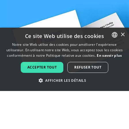
×
Ce site Web utilise des cookies
Notre site Web utilise des cookies pour améliorer l'expérience
utilisateur. En utilisant notre site Web, vous acceptez tous les cookies
ENGLISH
conformément à notre Politique relative aux cookies.
En savoir plus
FRENCH
ACCEPTER TOUT
REFUSER TOUT
DUTCH
AFFICHER LES DÉTAILS
PORTUGUESE
SPANISH
Laissez-vous inspirer par les logos
ITALIAN
de coaching
GERMAN