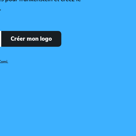
.
Créer mon logo
Komi.