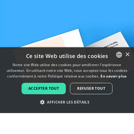
×
Ce site Web utilise des cookies
Notre site Web utilise des cookies pour améliorer l'expérience
utilisateur. En utilisant notre site Web, vous acceptez tous les cookies
ENGLISH
conformément à notre Politique relative aux cookies.
En savoir plus
FRENCH
ACCEPTER TOUT
REFUSER TOUT
DUTCH
AFFICHER LES DÉTAILS
PORTUGUESE
SPANISH
Laissez-vous inspirer par les logos
ITALIAN