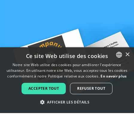
×
Ce site Web utilise des cookies
Notre site Web utilise des cookies pour améliorer l'expérience
utilisateur. En utilisant notre site Web, vous acceptez tous les cookies
ENGLISH
conformément à notre Politique relative aux cookies.
En savoir plus
FRENCH
ACCEPTER TOUT
REFUSER TOUT
DUTCH
AFFICHER LES DÉTAILS
PORTUGUESE
SPANISH
Laissez-vous inspirer par les logos
ITALIAN