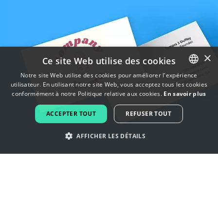
×
Ce site Web utilise des cookies
Notre site Web utilise des cookies pour améliorer l'expérience
utilisateur. En utilisant notre site Web, vous acceptez tous les cookies
ENGLISH
conformément à notre Politique relative aux cookies.
En savoir plus
FRENCH
ACCEPTER TOUT
REFUSER TOUT
DUTCH
AFFICHER LES DÉTAILS
PORTUGUESE
SPANISH
Laissez-vous inspirer par les logos
ITALIAN
de naissance
GERMAN