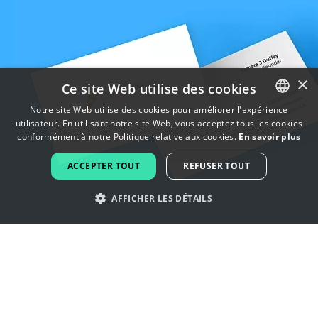
×
Ce site Web utilise des cookies
Notre site Web utilise des cookies pour améliorer l'expérience
utilisateur. En utilisant notre site Web, vous acceptez tous les cookies
ENGLISH
conformément à notre Politique relative aux cookies.
En savoir plus
FRENCH
ACCEPTER TOUT
REFUSER TOUT
DUTCH
AFFICHER LES DÉTAILS
PORTUGUESE
SPANISH
Laissez-vous inspirer par les logos
ITALIAN
de soleil
GERMAN