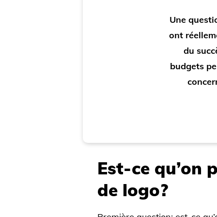
Une questio
ont réellem
du succè
budgets peu
concern
Est-ce qu’on p
de logo?
Première question: est-ce qu’