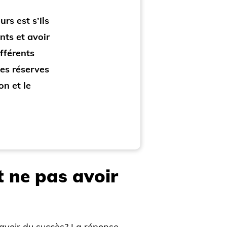
rs est s’ils
nts et avoir
ifférents
ues réserves
on et le
t ne pas avoir
 avoir du succès? La réponse