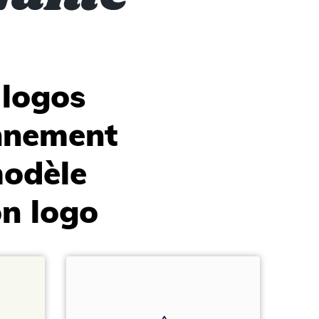
 logos
onnement
modèle
n logo