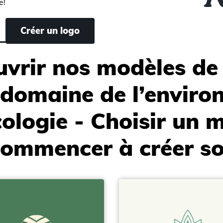
e!
Créer un logo
vrir nos modèles de
 domaine de l’envir
écologie - Choisir un 
commencer à créer so