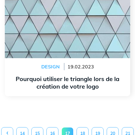
DESIGN
19.02.2023
Pourquoi utiliser le triangle lors de la
création de votre logo
Lire l'article
‹
14
15
16
17
18
19
20
21